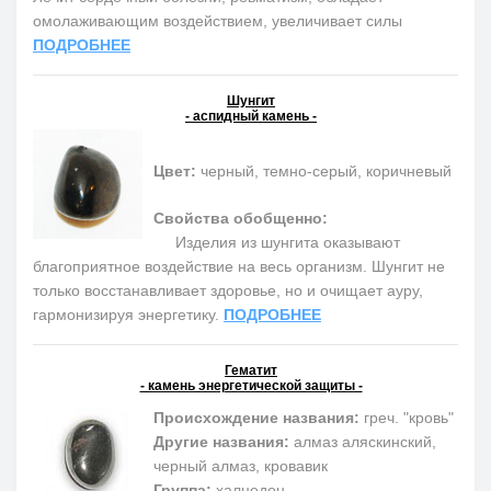
омолаживающим воздействием, увеличивает силы
ПОДРОБНЕЕ
Шунгит
- аспидный камень -
Цвет:
черный, темно-серый, коричневый
Свойства обобщенно:
Изделия из шунгита оказывают
благоприятное воздействие на весь организм. Шунгит не
только восстанавливает здоровье, но и очищает ауру,
гармонизируя энергетику.
ПОДРОБНЕЕ
Гематит
- камень энергетической защиты -
Происхождение названия:
греч. "кровь"
Другие названия:
алмаз аляскинский,
черный алмаз, кровавик
Группа:
халцедон