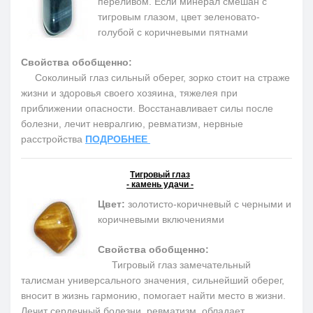
переливом. Если минерал смешан с
тигровым глазом, цвет зеленовато-
голубой с коричневыми пятнами
Свойства обобщенно:
Соколиный глаз сильный оберег, зорко стоит на страже
жизни и здоровья своего хозяина, тяжелея при
приближении опасности. Восстанавливает силы после
болезни, лечит невралгию, ревматизм, нервные
расстройства
ПОДРОБНЕЕ
Тигровый глаз
- камень удачи -
Цвет:
золотисто-коричневый с черными и
коричневыми включениями
Свойства обобщенно:
Тигровый глаз замечательный
талисман универсального значения, сильнейший оберег,
вносит в жизнь гармонию, помогает найти место в жизни.
Лечит сердечный болезни, ревматизм, обладает