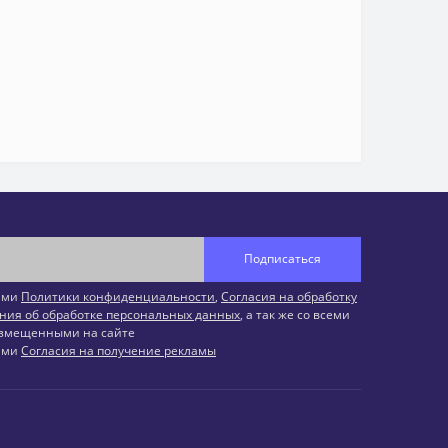
Подписаться
иями
Политики конфиденциальности
,
Согласия на обработку
ния об обработке персональных данных
, а так же со всеми
змещенными на сайте
иями
Согласия на получение рекламы