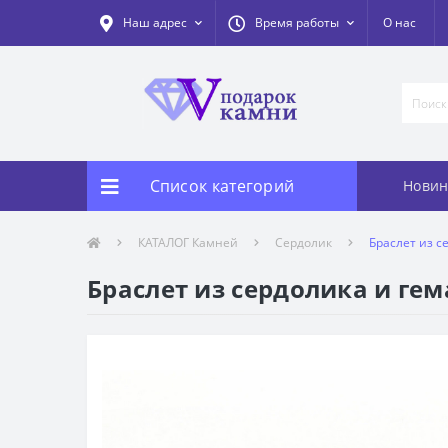
Наш адрес
Время работы
О нас
Список категорий
Новин
КАТАЛОГ Камней
Сердолик
Браслет из с
Браслет из сердолика и гем