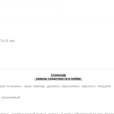
 5х18 мм
Сердолик
- камень сердечности и любви -
кат в камне», акак, ваклер, домион, карналиан, карнеол, ликурий
, оранжевый
нь, символ самой жизни, истины и веры, оберегает от зла, спосо