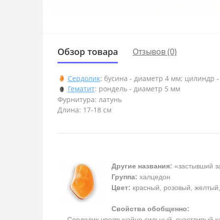
Обзор товара
Отзывов (0)
Сердолик
: бусина - диаметр 4 мм; цилиндр -
Гематит
: рондель - диаметр 5 мм
Фурнитура: латунь
Длина: 17-18 см
Другие названия:
«застывший за
Группа:
халцедон
Цвет:
красный, розовый, желтый
Свойства обобщенно:
Сердолик чрезвычайно сильный, счастливый каме