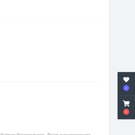
0
0
бствует благополучию. Лечит онкологические