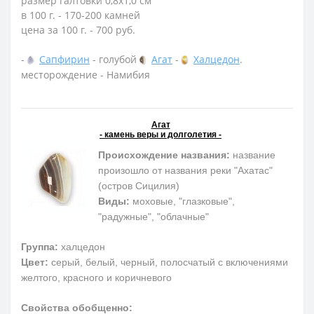
размер галтовки 0,8х1,0 см
в 100 г. - 170-200 камней
цена за 100 г. - 700 руб.
-
Сапфирин
- голубой
Агат
-
Халцедон
.
месторождение - Намибия
Агат
- камень веры и долголетия -
Происхождение названия:
название
произошло от названия реки "Ахатас"
(остров Сицилия)
Виды:
моховые, "глазковые",
"радужные", "облачные"
Группа:
халцедон
Цвет:
серый, белый, черный, полосчатый с включениями
желтого, красного и коричневого
Свойства обобщенно: