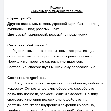
Родонит
- камень пробуждения талантов -
- (греч. "роза")
Другое название:
камень утренней зари, бакан, орлец,
рубиновый шпат, розовый шпат
Цвет:
алый, малиновый, розовый, с прожилками
Свойства обобщенно:
Родонит камень творчества, помогает реализации
скрытых талантов, оберегает от неверных поступков.
Нормализует нервную систему, улучшает сон,
настроение, способствует мышечному расслаблению.
Свойства подробнее:
Рождает в человеке творческие способности, любовь к
искусству. Считается детским оберегом, способствует
развитию ловкости, зоркости, силе и смелости. По типу
светового излучения положительно действует на
деятельность желез внутренней секреции (гипофиза,
эпифиза, щитовидной и поджелудочной). Укрепляет