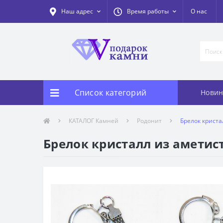
Наш адрес
Время работы
О нас
Список категорий
Новин
КАТАЛОГ Камней
Родонит
Брелок криста
Брелок кристалл из аметист