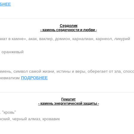
БНЕЕ
Сердолик
- камень сердечности и любви -
кат в камне», акак, ваклер, домион, карналиан, карнеол, ликурий
, оранжевый
нь, символ самой жизни, истины и веры, оберегает от зла, спосо
 ревматизм
ПОДРОБНЕЕ
Гематит
- камень энергетической защиты -
. "кровь"
ский, черный алмаз, кровавик