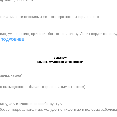
осчатый с включениями желтого, красного и коричневого
ие, ум, энергию, приносит богатство и славу. Лечит сердечно-сос
.
ПОДРОБНЕЕ
Аметист
- камень мудрости и трезвости -
иалка камня"
о насыщенного, бывает с красноватым оттенком)
 удачу и счастье, способствует ду-
, бессонница, алкоголизм, желудочно-кишечные и половые заболев