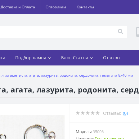
Доставка и Оплата
Оптовикам
Контакты
ки
Подбор камня
Блог-Статьи
Отзывы
лл из аметиста, агата, лазурита, родонита, сердолика, гематита 8х40 мм
а, агата, лазурита, родонита, сер
Отзывы:
(0)
Модель:
95006
Наличие:
Есть в наличии