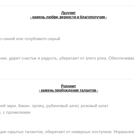
Лазурит
- камень любви, верности и благополучия -
о-синий или голубовато-серый
е, дарит счастье и радость, уберегает от злого рока. Обеспечива
Родонит
- камень пробуждения талантов -
ей зари, бакан, орлец, рубиновый шпат, розовый шпат
, с прожилками
и скрытых талантов, оберегает от неверных поступков. Нормализу