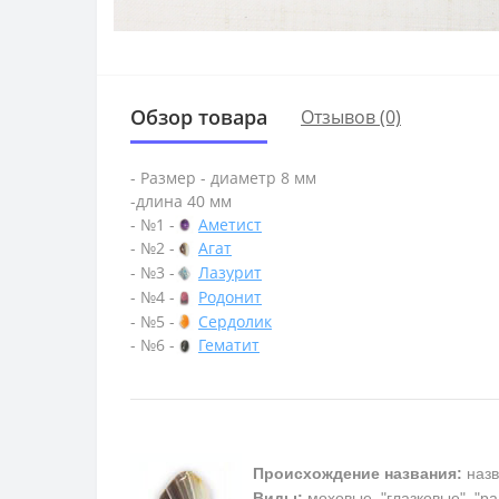
Обзор товара
Отзывов (0)
- Размер - диаметр 8 мм
-длина 40 мм
- №1 -
Аметист
- №2 -
Агат
- №3 -
Лазурит
- №4 -
Родонит
- №5 -
Сердолик
- №6 -
Гематит
Происхождение названия:
назв
Виды:
моховые, "глазковые", "р