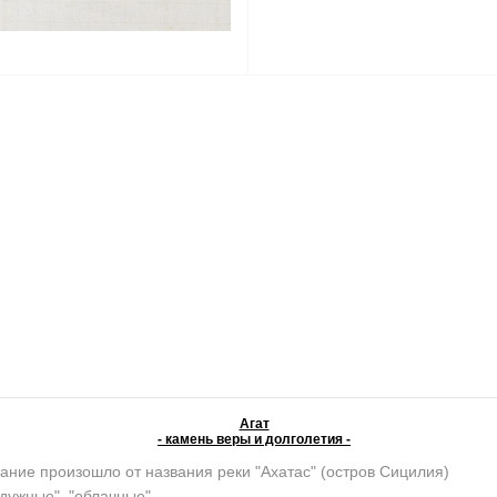
Агат
- камень веры и долголетия -
ание произошло от названия реки "Ахатас" (остров Сицилия)
адужные", "облачные"