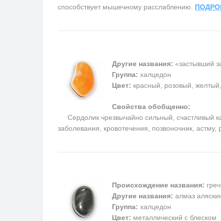
способствует мышечному расслаблению.
ПОДРО
Другие названия:
«застывший за
Группа:
халцедон
Цвет:
красный, розовый, желтый
Свойства обобщенно:
Сердолик чрезвычайно сильный, счастливый каме
заболевания, кровотечения, позвоночник, астму,
Происхождение названия:
греч
Другие названия:
алмаз аляскин
Группа:
халцедон
Цвет:
металлический с блеском