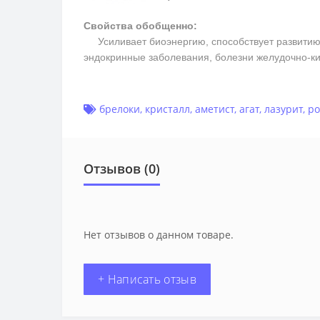
Свойства обобщенно:
Усиливает биоэнергию, способствует развитию м
эндокринные заболевания, болезни желудочно-ки
брелоки
,
кристалл
,
аметист
,
агат
,
лазурит
,
ро
Отзывов (0)
Нет отзывов о данном товаре.
+ Написать отзыв