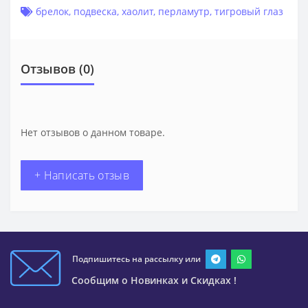
брелок
,
подвеска
,
хаолит
,
перламутр
,
тигровый глаз
Отзывов (0)
Нет отзывов о данном товаре.
+ Написать отзыв
Подпишитесь на рассылку или
Сообщим о Новинках и Скидках !