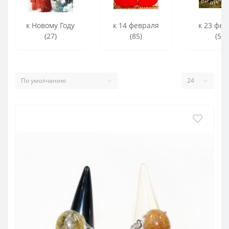
к Новому Году
к 14 февраля
к 23 фев
(27)
(85)
(56)