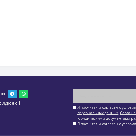
ли
идках !
Я прочитал и согласен с услов
персональных данных
,
Соглаше
юридическими документами ра
Я прочитал и согласен с услов