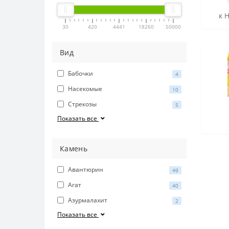
к 
30
420
4441
18260
50000
Вид
Бабочки
4
Насекомые
10
Стрекозы
5
Показать все
Камень
Авантюрин
49
Агат
40
Азурмалахит
2
Показать все