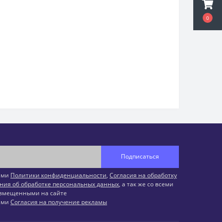
0
Подписаться
иями
Политики конфиденциальности
,
Согласия на обработку
ния об обработке персональных данных
, а так же со всеми
змещенными на сайте
иями
Согласия на получение рекламы