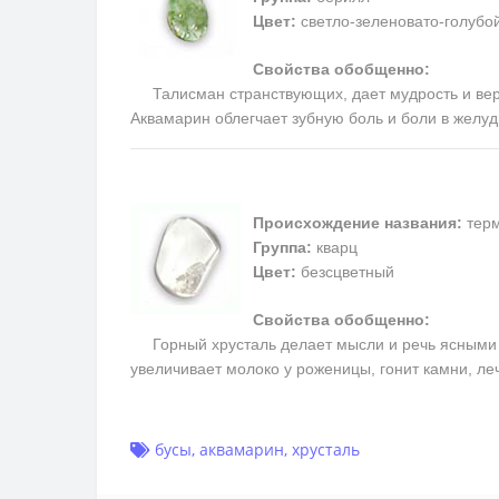
Цвет:
светло-зеленовато-голубой
Свойства обобщенно:
Талисман странствующих, дает мудрость и верн
Аквамарин облегчает зубную боль и боли в желуд
Происхождение названия:
терм
Группа:
кварц
Цвет:
безсцветный
Свойства обобщенно:
Горный хрусталь делает мысли и речь ясными и 
увеличивает молоко у роженицы, гонит камни, ле
бусы
,
аквамарин
,
хрусталь