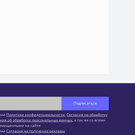
Подписаться
иями
Политики конфиденциальности
,
Согласия на обработку
ния об обработке персональных данных
, а так же со всеми
змещенными на сайте
иями
Согласия на получение рекламы