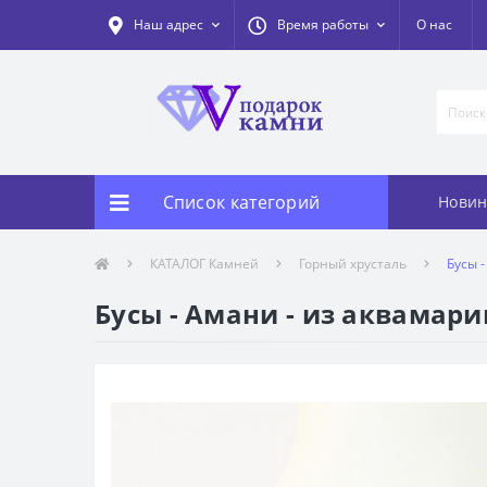
Наш адрес
Время работы
О нас
Список категорий
Новин
КАТАЛОГ Камней
Горный хрусталь
Бусы 
Бусы - Амани - из аквамари