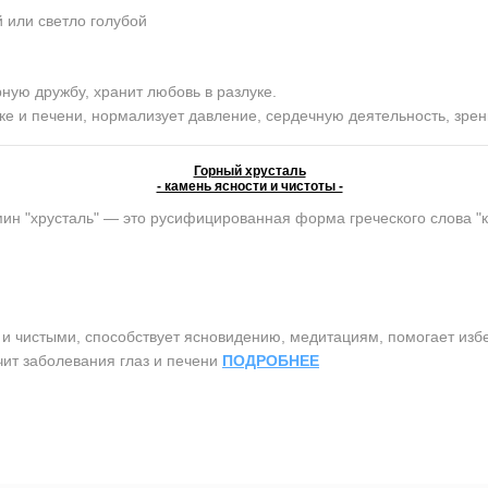
 или светло голубой
ую дружбу, хранит любовь в разлуке.
ке и печени, нормализует давление, сердечную деятельность, зре
Горный хрусталь
- камень ясности и чистоты -
ин "хрусталь" — это русифицированная форма греческого слова "
чистыми, способствует ясновидению, медитациям, помогает избег
чит заболевания глаз и печени
ПОДРОБНЕЕ