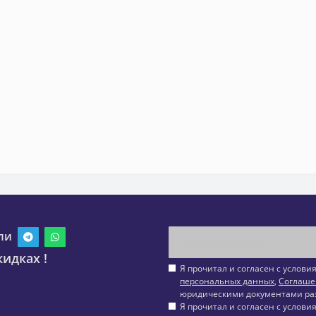
ли
идках !
Я прочитал и согласен с услов
персональных данных
,
Соглаше
юридическими документами ра
Я прочитал и согласен с услов