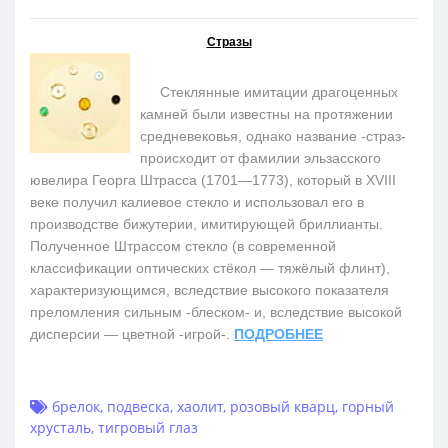
Стразы
Стеклянные имитации драгоценных
камней были известны на протяжении
средневековья, однако название -страз-
происходит от фамилии эльзасского
ювелира Георга Штрасса (1701—1773), который в XVIII
веке получил калиевое стекло и использовал его в
производстве бижутерии, имитирующей бриллианты.
Полученное Штрассом стекло (в современной
классификации оптических стёкол — тяжёлый флинт),
характеризующимся, вследствие высокого показателя
преломления сильным -блеском- и, вследствие высокой
дисперсии — цветной -игрой-.
ПОДРОБНЕЕ
брелок
,
подвеска
,
хаолит
,
розовый кварц
,
горный
хрусталь
,
тигровый глаз