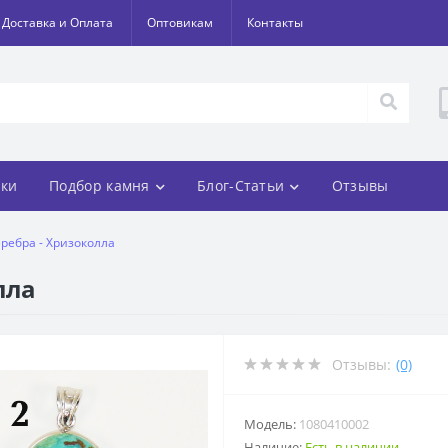
Доставка и Оплата
Оптовикам
Контакты
ки
Подбор камня
Блог-Статьи
Отзывы
еребра - Хризоколла
лла
Отзывы:
(0)
Модель:
1080410002
Наличие:
Есть в наличии