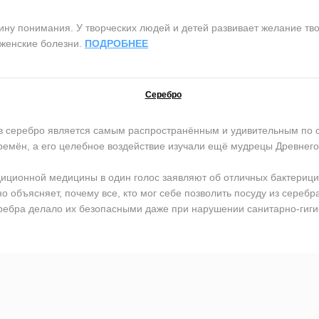
ну понимания. У творческих людей и детей развивает желание тв
т женские болезни.
ПОДРОБНЕЕ
Серебро
серебро является самым распространённым и удивительным по с
ремён, а его целебное воздействие изучали ещё мудрецы Древнего 
иционной медицины в один голос заявляют об отличных бактерици
но объясняет, почему все, кто мог себе позволить посуду из сере
ребра делало их безопасными даже при нарушении санитарно-гиги