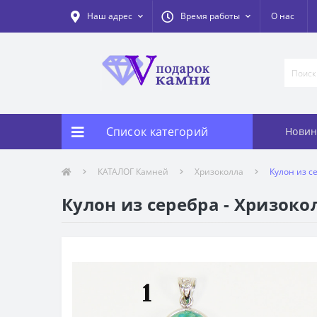
Наш адрес
Время работы
О нас
Список категорий
Новин
КАТАЛОГ Камней
Хризоколла
Кулон из с
Кулон из серебра - Хризоко