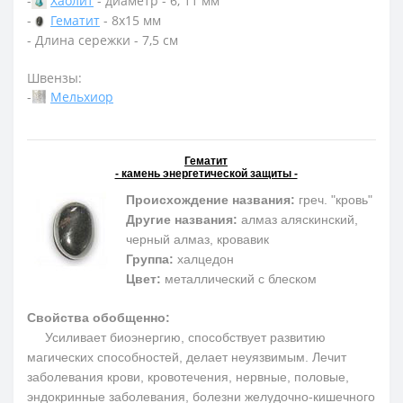
-
Хаолит
- диаметр - 6, 11 мм
-
Гематит
- 8х15 мм
- Длина сережки - 7,5 см
Швензы:
-
Мельхиор
Гематит
- камень энергетической защиты -
Происхождение названия:
греч. "кровь"
Другие названия:
алмаз аляскинский,
черный алмаз, кровавик
Группа:
халцедон
Цвет:
металлический с блеском
Свойства обобщенно:
Усиливает биоэнергию, способствует развитию
магических способностей, делает неуязвимым. Лечит
заболевания крови, кровотечения, нервные, половые,
эндокринные заболевания, болезни желудочно-кишечного