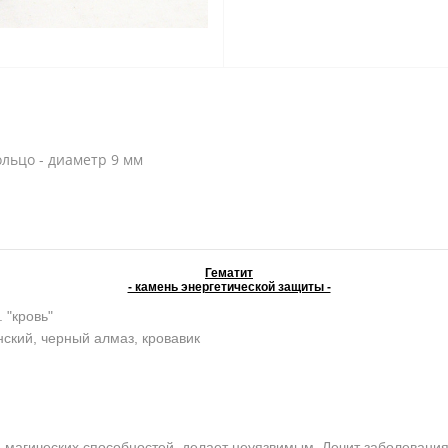
ольцо - диаметр 9 мм
Гематит
- камень энергетической защиты -
. "кровь"
ский, черный алмаз, кровавик
агических способностей, делает неуязвимым. Лечит заболевания 