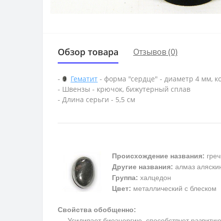
Обзор товара
Отзывов (0)
-
Гематит
- форма "сердце" - диаметр 4 мм, к
- Швензы - крючок, бижутерный сплав
- Длина серьги - 5,5 см
Происхождение названия:
греч
Другие названия:
алмаз аляскин
Группа:
халцедон
Цвет:
металлический с блеском
Свойства обобщенно:
Усиливает биоэнергию, способствует развитию м