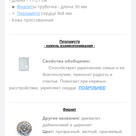
- Длина - 17-21 см
-
Фианит
ы трубочка - длина 30 мм
-
Перламутр
сердце 8х8 мм
- Кожа прессованная
Перламутр
- камень взаимопонимания -
Свойства обобщенно:
Способствует укреплению семьи и ее
благополучию, приносит радость и
счастье. Помогает при нервных
расстройствах, укрепляет сердце.
ПОДРОБНЕЕ
Фианит
Другие названия:
джевалит,
даймонсквай и цирконит
Цвет:
прозрачный, жёлтый, оранжевый,