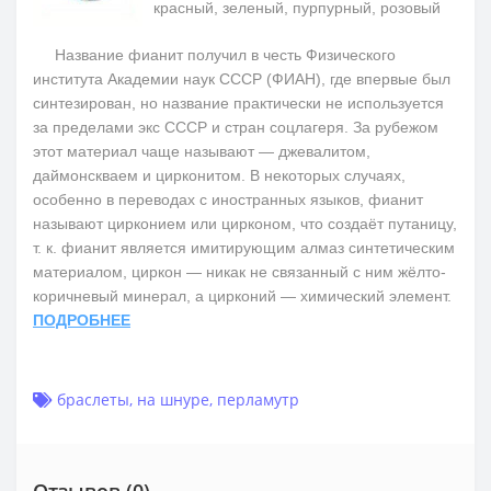
красный, зеленый, пурпурный, розовый
Название фианит получил в честь Физического
института Академии наук СССР (ФИАН), где впервые был
синтезирован, но название практически не используется
за пределами экс СССР и стран соцлагеря. За рубежом
этот материал чаще называют — джевалитом,
даймонскваем и цирконитом. В некоторых случаях,
особенно в переводах с иностранных языков, фианит
называют цирконием или цирконом, что создаёт путаницу,
т. к. фианит является имитирующим алмаз синтетическим
материалом, циркон — никак не связанный с ним жёлто-
коричневый минерал, а цирконий — химический элемент.
ПОДРОБНЕЕ
браслеты
,
на шнуре
,
перламутр