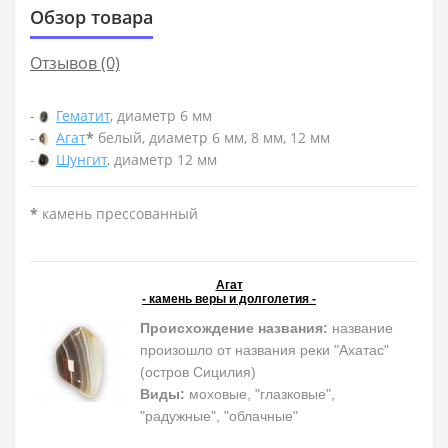
Обзор товара
Отзывов (0)
-
Гематит
, диаметр 6 мм
-
Агат
*
белый, диаметр 6 мм, 8 мм, 12 мм
-
Шунгит
, диаметр 12 мм
*
камень прессованный
Агат
- камень веры и долголетия -
Происхождение названия:
название
произошло от названия реки "Ахатас"
(остров Сицилия)
Виды:
моховые, "глазковые",
"радужные", "облачные"