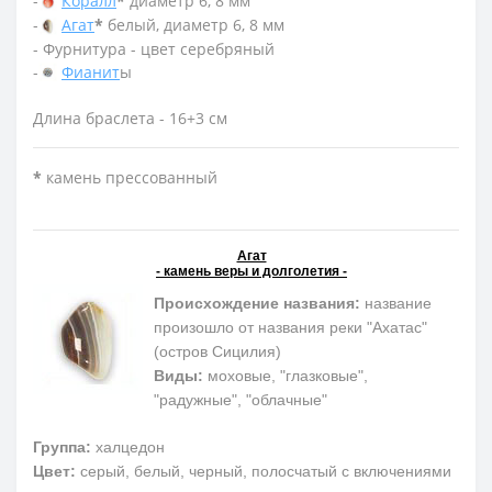
-
Коралл
*
диаметр 6, 8 мм
-
Агат
*
белый, диаметр 6, 8 мм
- Фурнитура - цвет серебряный
-
Фианит
ы
Длина браслета - 16+3 см
*
камень прессованный
Агат
- камень веры и долголетия -
Происхождение названия:
название
произошло от названия реки "Ахатас"
(остров Сицилия)
Виды:
моховые, "глазковые",
"радужные", "облачные"
Группа:
халцедон
Цвет:
серый, белый, черный, полосчатый с включениями