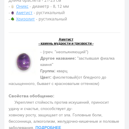
Длина браслета - 21-23 см
-
Оникс
- диаметр - 8, 12 мм
-
Аметист
- рустикальный
-
Хризолит
- рустикальный
Аметист
- камень мудрости и трезвости -
- (греч. "неопьяняющий")
Другое название:
"застывшая фиалка
камня"
Группа:
кварц
Цвет:
фиолетовый(от бледного до
насыщенного, бывает с красноватым оттенком)
Свойства обобщенно:
Укрепляет стойкость против искушений, приносит
удачу и счастье, способствует ду-
ховному росту, защищает от зла. Головные боли,
бессонница, алкоголизм, желудочно-кишечные и половые
заболевания.
ПОДРОБНЕЕ