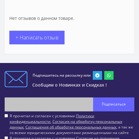
Нет отзывов о данном товаре.
+ Написать отзыв
Подпишитесь на рассылку или
Сообщим о Новинках и Скидках !
Подписаться
Я прочитал и согласен с условиями
Политики
конфиденциальности
,
Согласия на обработку персональных
данных
,
Соглашения об обработке персональных данных
, а так же
со всеми юридическими документами размещенными на сайте
Я прочитал и согласен с условиями
Согласия на получение