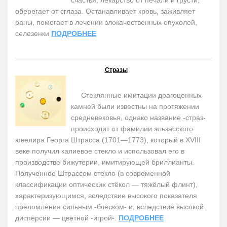
счастья, лекарство от печали и грусти,
оберегает от сглаза. Останавливает кровь, заживляет
раны, помогает в лечении злокачественных опухолей,
селезенки
ПОДРОБНЕЕ
Стразы
Стеклянные имитации драгоценных
камней были известны на протяжении
средневековья, однако название -страз-
происходит от фамилии эльзасского
ювелира Георга Штрасса (1701—1773), который в XVIII
веке получил калиевое стекло и использовал его в
производстве бижутерии, имитирующей бриллианты.
Полученное Штрассом стекло (в современной
классификации оптических стёкол — тяжёлый флинт),
характеризующимся, вследствие высокого показателя
преломления сильным -блеском- и, вследствие высокой
дисперсии — цветной -игрой-.
ПОДРОБНЕЕ