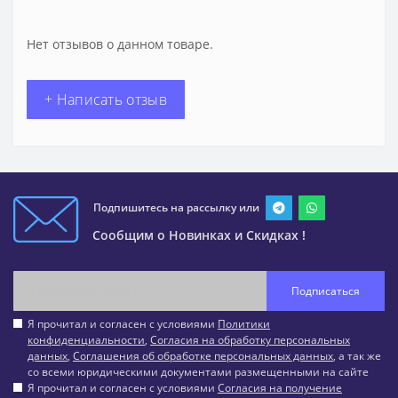
Нет отзывов о данном товаре.
+ Написать отзыв
Подпишитесь на рассылку или
Сообщим о Новинках и Скидках !
Подписаться
Я прочитал и согласен с условиями
Политики
конфиденциальности
,
Согласия на обработку персональных
данных
,
Соглашения об обработке персональных данных
, а так же
со всеми юридическими документами размещенными на сайте
Я прочитал и согласен с условиями
Согласия на получение