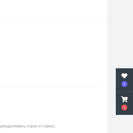
0
0
еодолевать страх и стресс.