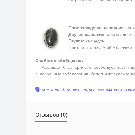
Происхождение названия:
греч
Другие названия:
алмаз аляскин
Группа:
халцедон
Цвет:
металлический с блеском
Свойства обобщенно:
Усиливает биоэнергию, способствует развитию м
эндокринные заболевания, болезни желудочно-ки
комплект
,
браслет
,
серьги
,
азурмалахит
,
гем
Отзывов (0)