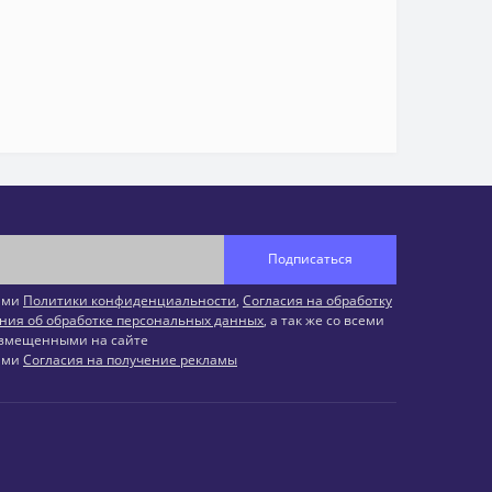
Подписаться
иями
Политики конфиденциальности
,
Согласия на обработку
ния об обработке персональных данных
, а так же со всеми
змещенными на сайте
иями
Согласия на получение рекламы