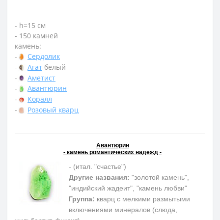
- h=15 см
- 150 камней
камень:
-
Сердолик
-
Агат
белый
-
Аметист
-
Авантюрин
-
Коралл
-
Розовый кварц
Авантюрин
- камень романтических надежд -
- (итал. "счастье")
Другие названия:
"золотой камень",
"индийский жадеит", "камень любви"
Группа:
кварц с мелкими размытыми
включениями минералов (слюда,