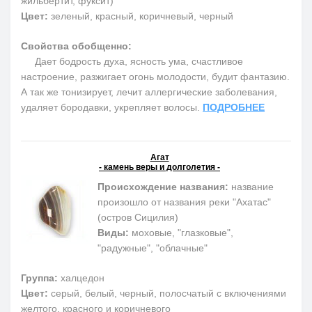
жильбертит, фуксит)
Цвет:
зеленый, красный, коричневый, черный
Свойства обобщенно:
Дает бодрость духа, ясность ума, счастливое
настроение, разжигает огонь молодости, будит фантазию.
А так же тонизирует, лечит аллергические заболевания,
удаляет бородавки, укрепляет волосы.
ПОДРОБНЕЕ
Агат
- камень веры и долголетия -
Происхождение названия:
название
произошло от названия реки "Ахатас"
(остров Сицилия)
Виды:
моховые, "глазковые",
"радужные", "облачные"
Группа:
халцедон
Цвет:
серый, белый, черный, полосчатый с включениями
желтого, красного и коричневого