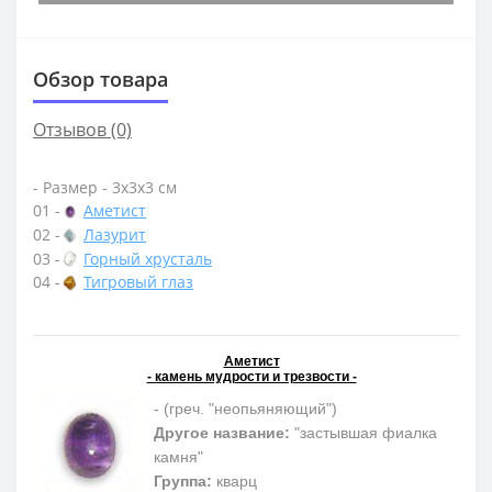
Обзор товара
Отзывов (0)
- Размер - 3х3х3 см
01 -
Аметист
02 -
Лазурит
03 -
Горный хрусталь
04 -
Тигровый глаз
Аметист
- камень мудрости и трезвости -
- (греч. "неопьяняющий")
Другое название:
"застывшая фиалка
камня"
Группа:
кварц