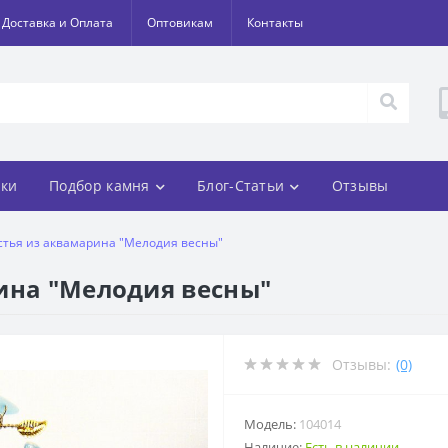
Доставка и Оплата
Оптовикам
Контакты
ки
Подбор камня
Блог-Статьи
Отзывы
стья из аквамарина "Мелодия весны"
ина "Мелодия весны"
Отзывы:
(0)
Модель:
104014
Наличие:
Есть в наличии