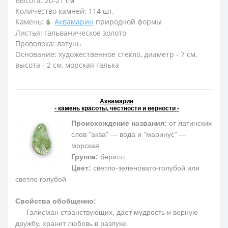
Высота: 20-21 см
Количество камней: 114 шт.
Камень:
Аквамарин
природной формы
Листья: гальваническое золото
Проволока: латунь
Основание: художественное стекло, диаметр - 7 см,
высота - 2 см, морская галька
Аквамарин
- камень красоты, честности и верности -
Происхождение названия:
от латинских
слов "аква" — вода и "маринус" —
морская
Группа:
берилл
Цвет:
светло-зеленовато-голубой или
светло голубой
Свойства обобщенно:
Талисман странствующих, дает мудрость и верную
дружбу, хранит любовь в разлуке.