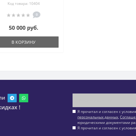
Код товара: 10404
орит, халцедон, чароит,
янтарь, яшма
0
50 000 руб.
В КОРЗИНУ
ли
идках !
Я прочитал и согласен с услов
персональных данных
,
Соглаше
юридическими документами ра
Я прочитал и согласен с услов