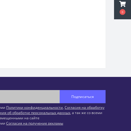
0
Подписаться
иями
Политики конфиденциальности
,
Согласия на обработку
ния об обработке персональных данных
, а так же со всеми
змещенными на сайте
иями
Согласия на получение рекламы