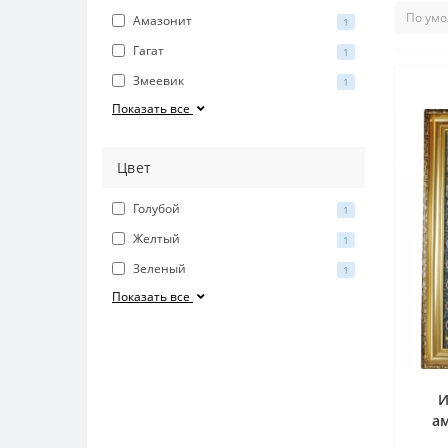
Амазонит
1
Гагат
1
Змеевик
1
Показать все
Цвет
Голубой
1
Желтый
1
Зеленый
1
Показать все
И
ам
ла