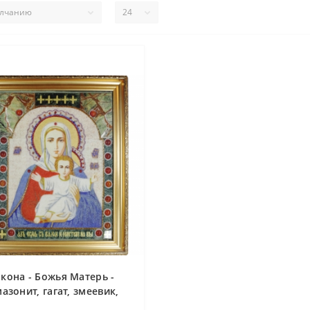
кона - Божья Матерь -
азонит, гагат, змеевик,
зурит, оникс, сердолик,