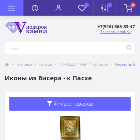
0
0
0
+7(916) 365-83-47
Заказать звонок
Галтовка
Кольца
К ПРАЗДНИКАМ
к Пасхе
Иконы из бисе
Иконы из бисера - к Пасхе
Фильтр товаров