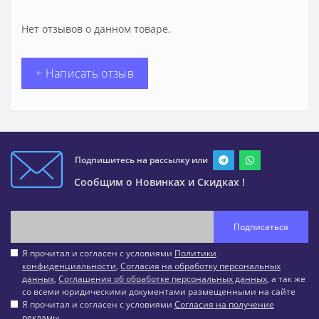
Нет отзывов о данном товаре.
+ Написать отзыв
Подпишитесь на рассылку или
Сообщим о Новинках и Скидках !
Подписаться
Я прочитал и согласен с условиями
Политики
конфиденциальности
,
Согласия на обработку персональных
данных
,
Соглашения об обработке персональных данных
, а так же
со всеми юридическими документами размещенными на сайте
Я прочитал и согласен с условиями
Согласия на получение
рекламы