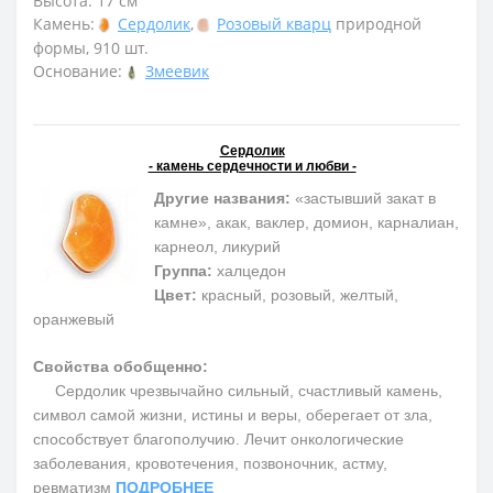
Высота: 17 см
Камень:
Сердолик
,
Розовый кварц
природной
формы, 910 шт.
Основание:
Змеевик
Сердолик
- камень сердечности и любви -
Другие названия:
«застывший закат в
камне», акак, ваклер, домион, карналиан,
карнеол, ликурий
Группа:
халцедон
Цвет:
красный, розовый, желтый,
оранжевый
Свойства обобщенно:
Сердолик чрезвычайно сильный, счастливый камень,
символ самой жизни, истины и веры, оберегает от зла,
способствует благополучию. Лечит онкологические
заболевания, кровотечения, позвоночник, астму,
ревматизм
ПОДРОБНЕЕ