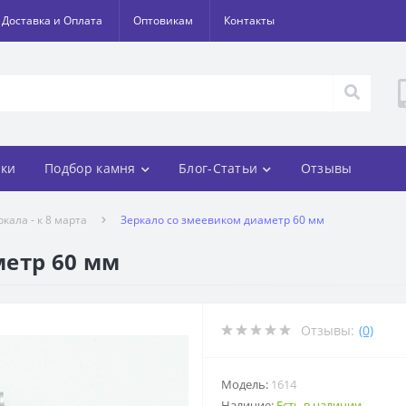
Доставка и Оплата
Оптовикам
Контакты
ки
Подбор камня
Блог-Статьи
Отзывы
кала - к 8 марта
Зеркало со змеевиком диаметр 60 мм
метр 60 мм
Отзывы:
(0)
Модель:
1614
Наличие:
Есть в наличии