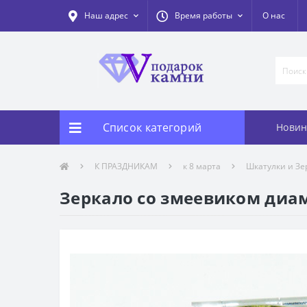
Наш адрес
Время работы
О нас
Список категорий
Новин
К ПРАЗДНИКАМ
к 8 марта
Шкатулки и Зер
Зеркало со змеевиком диа