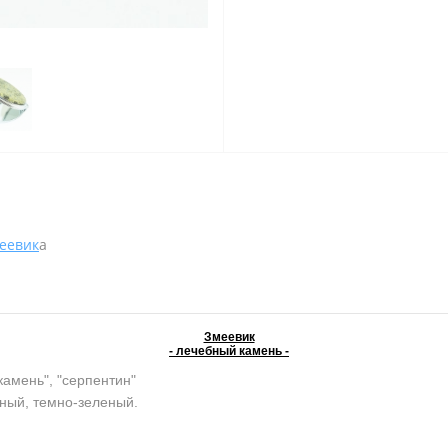
еевик
а
Змеевик
- лечебный камень -
камень", "серпентин"
ный, темно-зеленый.