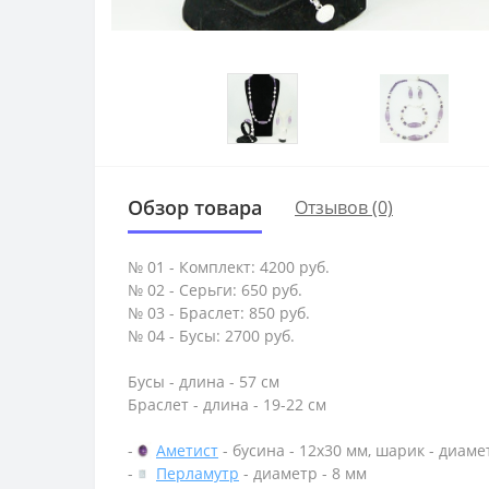
Обзор товара
Отзывов (0)
№ 01 - Комплект: 4200 руб.
№ 02 - Серьги: 650 руб.
№ 03 - Браслет: 850 руб.
№ 04 - Бусы: 2700 руб.
Бусы - длина - 57 см
Браслет - длина - 19-22 см
-
Аметист
- бусина - 12х30 мм, шарик - диаме
-
Перламутр
- диаметр - 8 мм