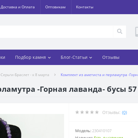
Доставка и Оплата
Оптовикам
Контакты
ки
Подбор камня
Блог-Статьи
Отзывы
Серьги-Браслет - к 8 марта
Комплект из аметиста и перламутра -Горна
ламутра -Горная лаванда- бусы 57 с
Отзывы:
(0)
Модель:
230410107
Наличие:
Есть в наличии