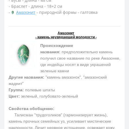
- Бусы - длина - 48 см
- Браслет - длина - 18+2 см
-
Амазонит
- природной формы - галтовка
Амазонит
- камень неувядающей молодости -
Происхождение
названия:
предположительно камень
получил свое название по реке Амазонке,
где индейцы носят в виде украшений
зеленые камни
Другие названия:
"камень амазонок", "амазонский
жадеит"
Группа:
полевые шпаты
Цвет:
зеленый, голубовато-зеленый
Свойства обобщенно:
Талисман "трудоголиков" (гармонизирует жизнь),
камень прочных семейных уз, усиливает мистические
наклонности. Лечит нервное истощение, освежает кожу.