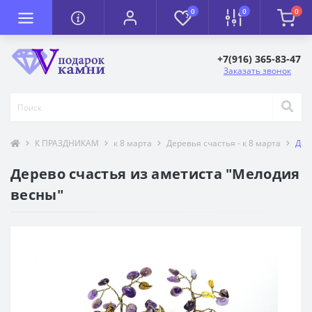
0
0
0
+7(916) 365-83-47
Заказать звонок
К ПРАЗДНИКАМ
к 8 марта
Деревья счастья - к 8 марта
Дер
Дерево счастья из аметиста "Мелодия
весны"