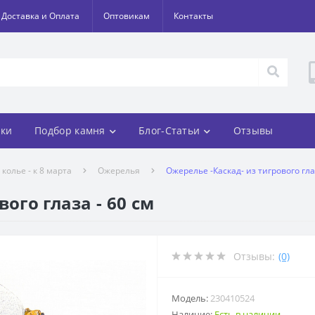
Доставка и Оплата
Оптовикам
Контакты
ки
Подбор камня
Блог-Статьи
Отзывы
колье - к 8 марта
Ожерелья
Ожерелье -Каскад- из тигрового гла
ого глаза - 60 см
Отзывы:
(0)
Модель:
230410524
Наличие:
Есть в наличии