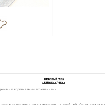
Тигровый глаз
- камень удачи -
ерными и коричневыми включениями
лисман универсального значения, сильнейший оберег, вносит в ж