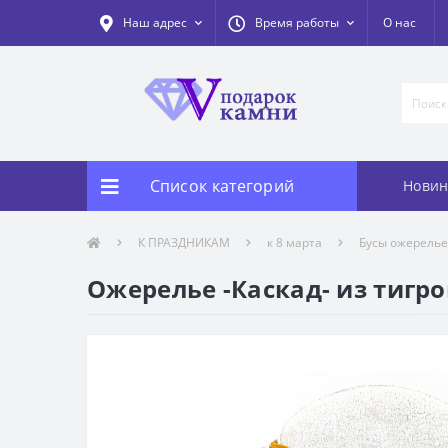
Наш адрес
Время работы
О нас
Список категорий
Новин
К ПРАЗДНИКАМ
к 8 марта
Бусы ожерелье 
Ожерелье -Каскад- из тигров