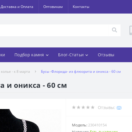
Доставка и Оплата
Оптовикам
Контакты
ки
Подбор камня
Блог-Статьи
Отзывы
колье - к 8 марта
Бусы -Флорида- из флюорита и оникса - 60 см
 и оникса - 60 см
Отзывы:
(0)
Модель:
230410154
Наличие:
Есть в наличии