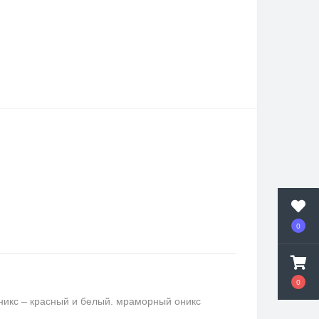
0
0
никс – красный и белый. мраморный оникс