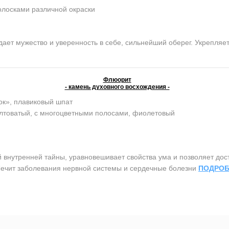
олосками различной окраски
ет мужество и уверенность в себе, сильнейший оберег. Укрепляет 
Флюорит
- камень духовного восхождения -
ок», плавиковый шпат
елтоватый, с многоцветными полосами, фиолетовый
утренней тайны, уравновешивает свойства ума и позволяет дост
 Лечит заболевания нервной системы и сердечные болезни
ПОДРОБ