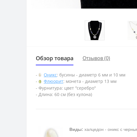
Обзор товара
Отзывов (0)
-
Оникс
: бусины - диаметр 6 мм и 10 мм
-
Флюорит
: монета - диаметр 13 мм
- Фурнитура: цвет "серебро"
- Длина: 60 см (без кулона)
Виды:
халцедон - оникс с черны