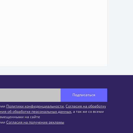
Подписаться
иями
Политики конфиденциальности
,
Согласия на обработку
ния об обработке персональных данных
, а так же со всеми
змещенными на сайте
иями
Согласия на получение рекламы