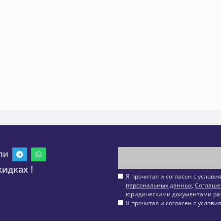
ли
идках !
Я прочитал и согласен с услов
персональных данных
,
Соглаше
юридическими документами ра
Я прочитал и согласен с услов