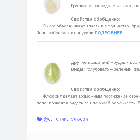
Группа:
разновидность агата с п
Свойства обобщенно:
Оникс обеспечивает власть и могущество, прида
боль, избавляет от опухоли
ПОДРОБНЕЕ
Другие названия:
«рудный цвет
Виды:
голубовато – зеленый, ж
Свойства обобщенно:
Флюорит делает возможным постижение своей вн
дела, позволяя видеть за иллюзией реальность.
бусы
,
оникс
,
флюорит