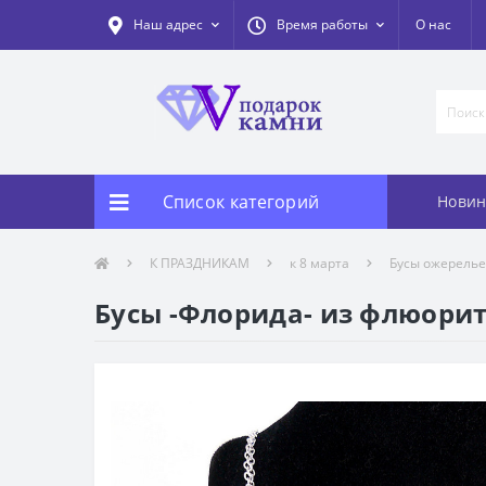
Наш адрес
Время работы
О нас
Список категорий
Новин
К ПРАЗДНИКАМ
к 8 марта
Бусы ожерелье 
Бусы -Флорида- из флюорита