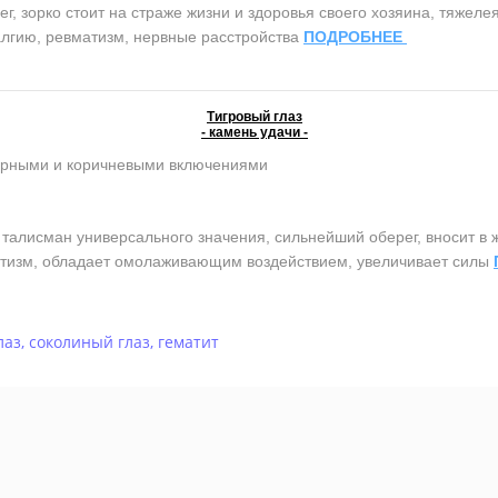
 зорко стоит на страже жизни и здоровья своего хозяина, тяжеле
алгию, ревматизм, нервные расстройства
ПОДРОБНЕЕ
Тигровый глаз
- камень удачи -
ерными и коричневыми включениями
лисман универсального значения, сильнейший оберег, вносит в ж
атизм, обладает омолаживающим воздействием, увеличивает силы
лаз
,
соколиный глаз
,
гематит