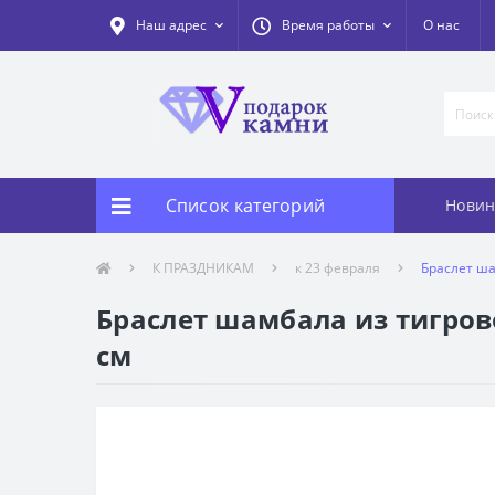
Наш адрес
Время работы
О нас
Список категорий
Новин
К ПРАЗДНИКАМ
к 23 февраля
Браслет ша
Браслет шамбала из тигрово
см