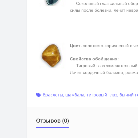
Соколиный глаз сильный оберег,
силы после болезни, лечит невр
Цвет:
золотисто-коричневый с ч
Свойства обобщенно:
Тигровый глаз замечательный та
Лечит сердечный болезни, ревм
браслеты
,
шамбала
,
тигровый глаз
,
бычий г
Отзывов (0)