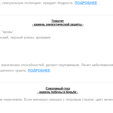
, сексуальную потенцию, придает бодрость.
ПОДРОБНЕЕ
Гематит
- камень энергетической защиты -
. "кровь"
ский, черный алмаз, кровавик
агических способностей, делает неуязвимым. Лечит заболевания 
шечного тракта.
ПОДРОБНЕЕ
Соколиный глаз
- камень победы в борьбе -
м переливом. Если минерал смешан с тигровым глазом, цвет зеле