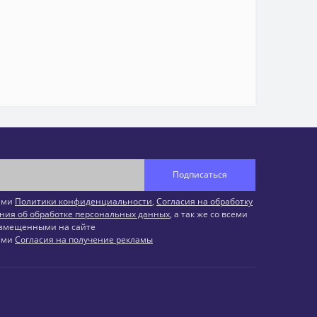
Подписаться
иями
Политики конфиденциальности
,
Согласия на обработку
ния об обработке персональных данных
, а так же со всеми
змещенными на сайте
иями
Согласия на получение рекламы