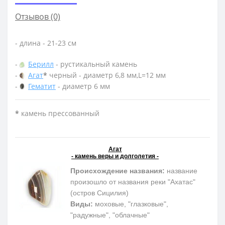
Отзывов (0)
- длина - 21-23 см
-
Берилл
- рустикальный камень
-
Агат
*
черный - диаметр 6,8 мм,L=12 мм
-
Гематит
- диаметр 6 мм
*
камень прессованный
Агат
- камень веры и долголетия -
Происхождение названия:
название
произошло от названия реки "Ахатас"
(остров Сицилия)
Виды:
моховые, "глазковые",
"радужные", "облачные"