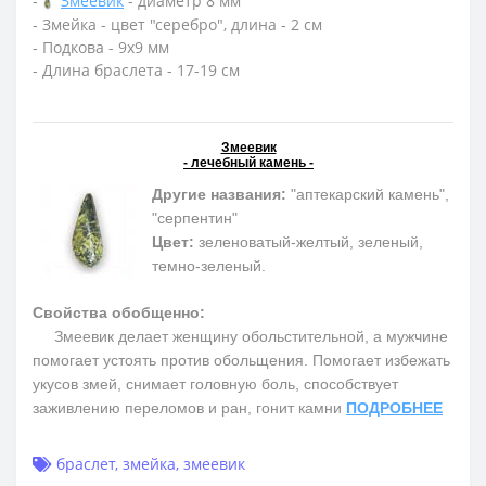
-
Змеевик
- диаметр 8 мм
- Змейка - цвет "серебро", длина - 2 см
- Подкова - 9х9 мм
- Длина браслета - 17-19 см
Змеевик
- лечебный камень -
Другие названия:
"аптекарский камень",
"серпентин"
Цвет:
зеленоватый-желтый, зеленый,
темно-зеленый.
Свойства обобщенно:
Змеевик делает женщину обольстительной, а мужчине
помогает устоять против обольщения. Помогает избежать
укусов змей, снимает головную боль, способствует
заживлению переломов и ран, гонит камни
ПОДРОБНЕЕ
браслет
,
змейка
,
змеевик