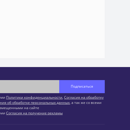
Подписаться
иями
Политики конфиденциальности
,
Согласия на обработку
ния об обработке персональных данных
, а так же со всеми
змещенными на сайте
иями
Согласия на получение рекламы