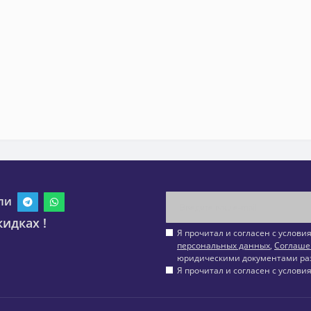
ли
идках !
Я прочитал и согласен с услов
персональных данных
,
Соглаше
юридическими документами ра
Я прочитал и согласен с услов