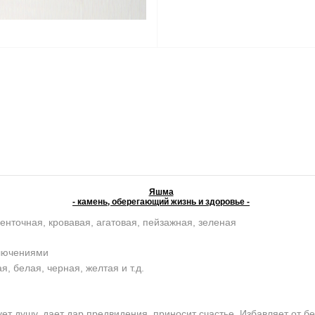
Яшма
- камень, оберегающий жизнь и здоровье -
енточная, кровавая, агатовая, пейзажная, зеленая
ключениями
, белая, черная, желтая и т.д.
 душу, дает дар предвидения, приносит счастье. Избавляет от бе