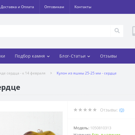
Доставка и Оплата
Оптовикам
Контакты
ки
Подбор камня
Блог-Статьи
Отзывы
иде сердца - к 14 февраля
Кулон из яшмы 25-25 мм - сердце
ердце
Отзывы:
(0)
Модель:
1050810313
Наличие:
Есть в наличии