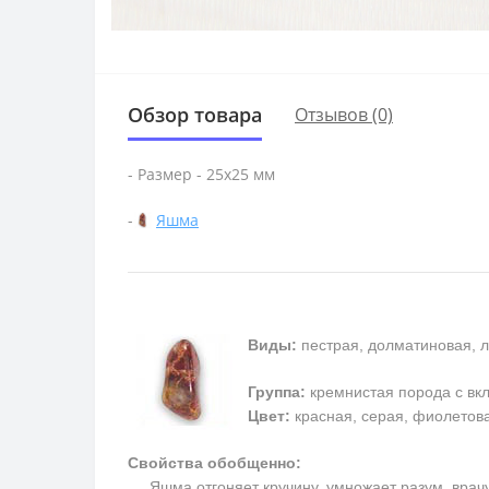
Обзор товара
Отзывов (0)
- Размер - 25х25 мм
-
Яшма
Виды:
пестрая, долматиновая, л
Группа:
кремнистая порода с в
Цвет:
красная, серая, фиолетовая
Свойства обобщенно:
Яшма отгоняет кручину, умножает разум, врачует