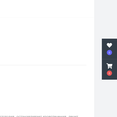
0
0
сплодия, останавливает кровотечения, лечит