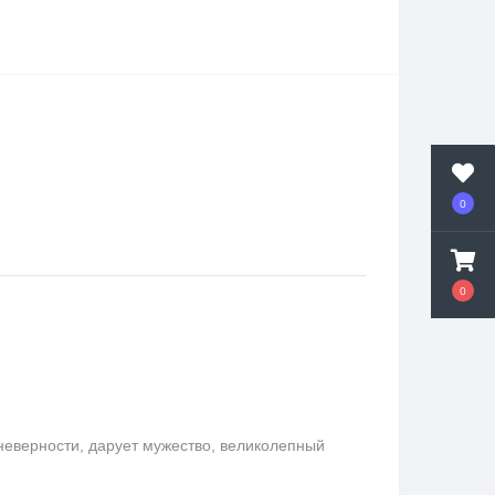
0
0
неверности, дарует мужество, великолепный