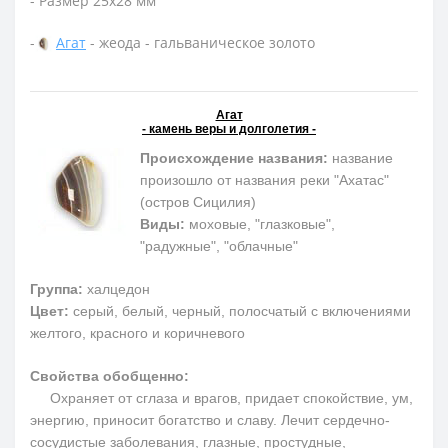
- Размер 25х28 мм
-
Агат
- жеода - гальваническое золото
Агат
- камень веры и долголетия -
Происхождение названия:
название
произошло от названия реки "Ахатас"
(остров Сицилия)
Виды:
моховые, "глазковые",
"радужные", "облачные"
Группа:
халцедон
Цвет:
серый, белый, черный, полосчатый с включениями
желтого, красного и коричневого
Свойства обобщенно:
Охраняет от сглаза и врагов, придает спокойствие, ум,
энергию, приносит богатство и славу. Лечит сердечно-
сосудистые заболевания, глазные, простудные,