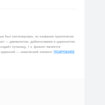
е был синтезирован, но название практически
вают — джевалитом, даймонскваем и цирконитом.
здаёт путаницу, т. к. фианит является
 цирконий — химический элемент.
ПОДРОБНЕЕ