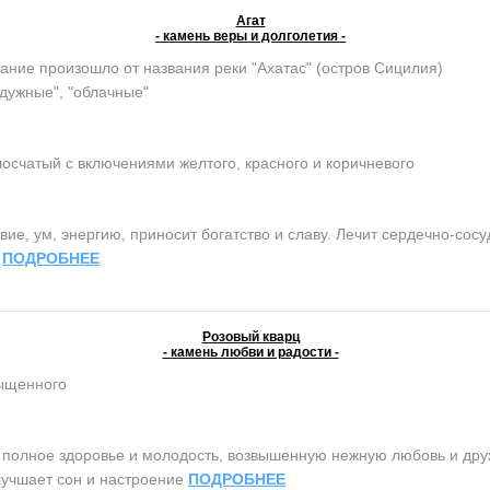
Агат
- камень веры и долголетия -
ание произошло от названия реки "Ахатас" (остров Сицилия)
адужные", "облачные"
осчатый с включениями желтого, красного и коричневого
ие, ум, энергию, приносит богатство и славу. Лечит сердечно-сос
.
ПОДРОБНЕЕ
Розовый кварц
- камень любви и радости -
сыщенного
олное здоровье и молодость, возвышенную нежную любовь и дружб
лучшает сон и настроение
ПОДРОБНЕЕ