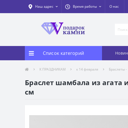
Наш адрес
Время работы
О нас
Список категорий
Новин
К ПРАЗДНИКАМ
к 14 февраля
Браслеты -
Браслет шамбала из агата и
см