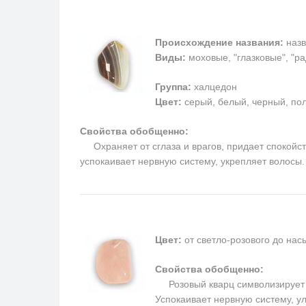
Происхождение названия:
назв
Виды:
моховые, "глазковые", "р
Группа:
халцедон
Цвет:
серый, белый, черный, пол
Свойства обобщенно:
Охраняет от сглаза и врагов, придает спокойств
успокаивает нервную систему, укрепляет волосы
Цвет:
от светло-розового до на
Свойства обобщенно:
Розовый кварц символизирует п
Успокаивает нервную систему, у