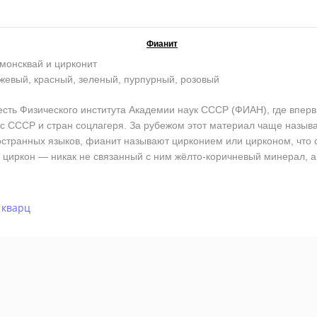
Фианит
монсквай и цирконит
жевый, красный, зеленый, пурпурный, розовый
ь Физического института Академии наук СССР (ФИАН), где впервы
кс СССР и стран соцлагеря. За рубежом этот материал чаще назы
остранных языков, фианит называют цирконием или цирконом, что со
циркон — никак не связанный с ним жёлто-коричневый минерал, а
 кварц