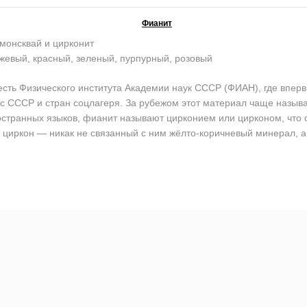
Фианит
монсквай и цирконит
жевый, красный, зеленый, пурпурный, розовый
ь Физического института Академии наук СССР (ФИАН), где впервы
кс СССР и стран соцлагеря. За рубежом этот материал чаще назы
остранных языков, фианит называют цирконием или цирконом, что со
циркон — никак не связанный с ним жёлто-коричневый минерал, а