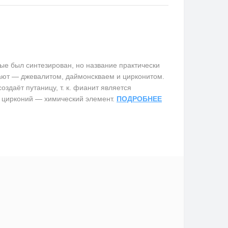
е был синтезирован, но название практически
вают — джевалитом, даймонскваем и цирконитом.
здаёт путаницу, т. к. фианит является
 цирконий — химический элемент.
ПОДРОБНЕЕ