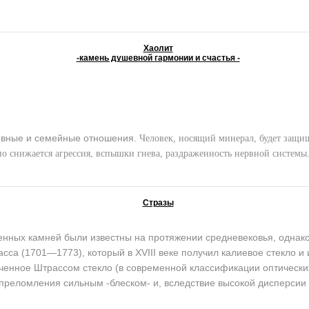
Хаолит
-камень душевной гармонии и счастья -
вные и семейные отношения.
Человек, носящий минерал, будет защищ
но снижается агрессия, вспышки гнева, раздраженность нервной системы
Стразы
ых камней были известны на протяжении средневековья, однако 
сса (1701—1773), который в XVIII веке получил калиевое стекло и 
енное Штрассом стекло (в современной классификации оптически
 преломления сильным -блеском- и, вследствие высокой дисперсии