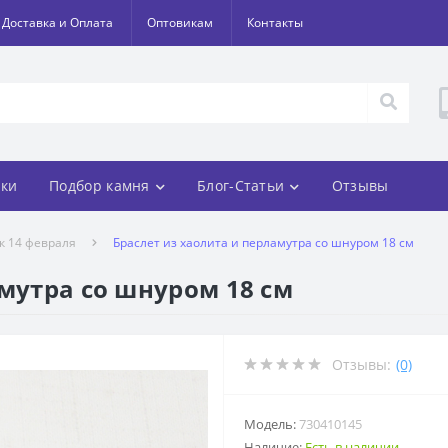
Доставка и Оплата
Оптовикам
Контакты
ки
Подбор камня
Блог-Статьи
Отзывы
 к 14 февраля
Браслет из хаолита и перламутра со шнуром 18 см
амутра со шнуром 18 см
Отзывы:
(0)
Модель:
730410145
Наличие:
Есть в наличии