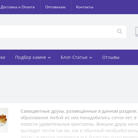
Доставка и Оплата
Оптовикам
Контакты
ки
Подбор камня
Блог-Статьи
Отзывы
Самоцветные друзы, размещённые в данном разделе,
образования любой из них понадобились сотни лет, в
полости удивительные кристаллы. Внешне друза ничем
выглядит почти так же, как и обычный необработанн
друзу - и внутри проявится всё богатство этого мине