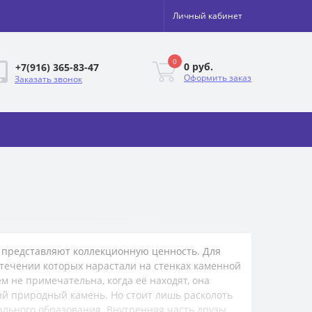
Личный кабинет
0
0 руб.
+7(916) 365-83-47
Оформить заказ
Заказать звонок
 представляют коллекционную ценность. Для
 течении которых нарастали на стенках каменной
 не примечательна, когда её находят, она
ый природный камень. Но стоит лишь расколоть
рального образования. Внутренняя часть друзы