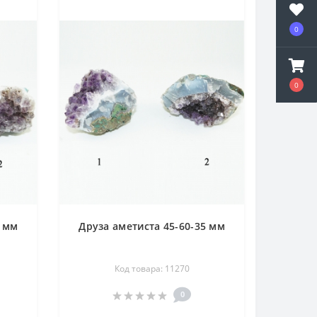
0
0
0 мм
Друза аметиста 45-60-35 мм
Код товара: 11270
0