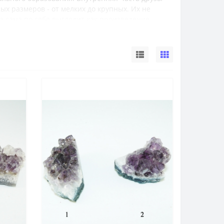
х размеров - от мелких до крупных. Их не
а сама по себе выглядит как произведение
нтерьере, её любят держать на столе не только
м люди, но и представители творческих
камень. Это - хороший сувенир для уважаемого
ных в каталоге, создана естественным путём и
овторяется.