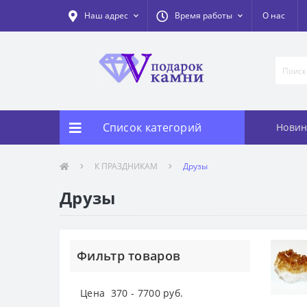
Наш адрес
Время работы
О нас
Список категорий
Новин
К ПРАЗДНИКАМ
Друзы
Друзы
Фильтр товаров
Цена
370
-
7700
руб.