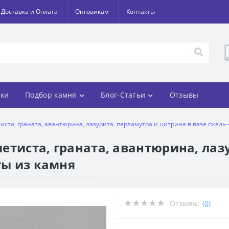
Доставка и Оплата
Оптовикам
Контакты
ки
Подбор камня
Блог-Статьи
Отзывы
тиста, граната, авантюрина, лазурита, перламутра и цитрина в вазе гжель 
аметиста, граната, авантюрина, ла
ты из камня
Отзывы:
(0)