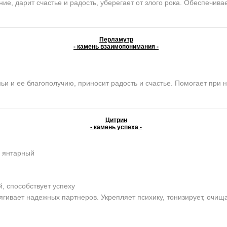
е, дарит счастье и радость, уберегает от злого рока. Обеспечива
Перламутр
- камень взаимопонимания -
и ее благополучию, приносит радость и счастье. Помогает при н
Цитрин
- камень успеха -
, янтарный
 способствует успеху
ягивает надежных партнеров. Укрепляет психику, тонизирует, очищ