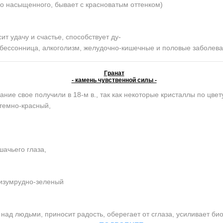
о насыщенного, бывает с красноватым оттенком)
 удачу и счастье, способствует ду-
, бессонница, алкоголизм, желудочно-кишечные и половые заболев
Гранат
- камень чувственной силы -
ание свое получили в 18-м в., так как некоторые кристаллы по цве
темно-красный,
ачьего глаза,
 изумрудно-зеленый
ад людьми, приносит радость, оберегает от сглаза, усиливает би