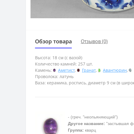
Обзор товара
Отзывов (0)
Высота: 18 см (с вазой)
Количество камней: 257 шт.
Камень:
Аметист
,
Гранат
,
Авантюрин
,
Проволока: латунь
Ваза: керамика, роспись, диаметр 9 см (в широк
- (греч. "неопьяняющий")
Другое название:
"застывшая ф
Группа:
кварц