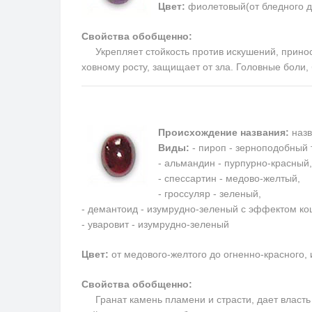
Цвет:
фиолетовый(от бледного д
Свойства обобщенно:
Укрепляет стойкость против искушений, приносит
ховному росту, защищает от зла. Головные боли
Происхождение названия:
назв
Виды:
- пироп - зерноподобный 
- альмандин - пурпурно-красный,
- спессартин - медово-желтый,
- гроссуляр - зеленый,
- демантоид - изумрудно-зеленый с эффектом кош
- уваровит - изумрудно-зеленый
Цвет:
от медового-желтого до огненно-красного,
Свойства обобщенно:
Гранат камень пламени и страсти, дает власть н