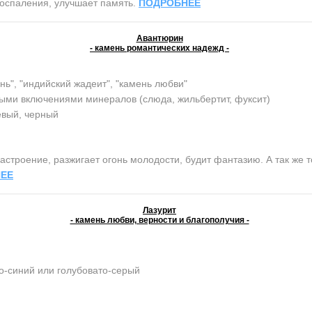
воспаления, улучшает память.
ПОДРОБНЕЕ
Авантюрин
- камень романтических надежд -
нь", "индийский жадеит", "камень любви"
ыми включениями минералов (слюда, жильбертит, фуксит)
евый, черный
строение, разжигает огонь молодости, будит фантазию. А так же т
ЕЕ
Лазурит
- камень любви, верности и благополучия -
о-синий или голубовато-серый