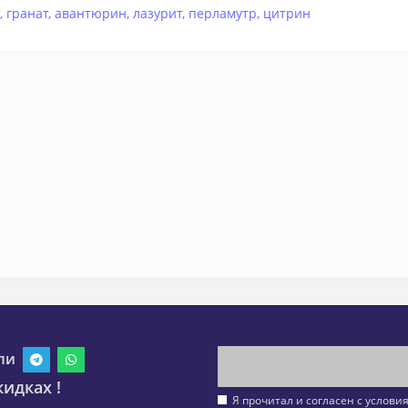
,
гранат
,
авантюрин
,
лазурит
,
перламутр
,
цитрин
ли
идках !
Я прочитал и согласен с услов