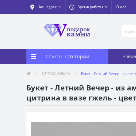
Наш адрес
Время работы
О нас
Список категорий
Новин
К ПРАЗДНИКАМ
Букет - Летний Вечер - из аме
Букет - Летний Вечер - из 
цитрина в вазе гжель - цве