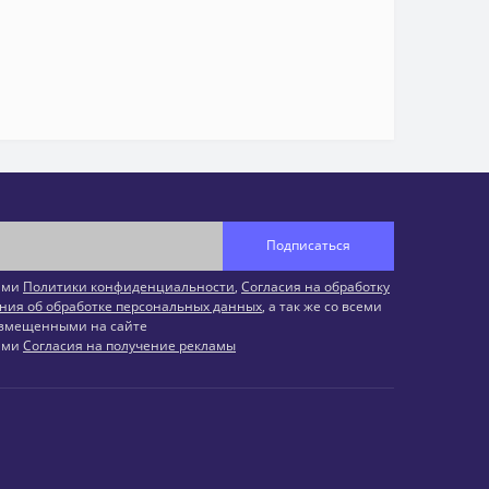
Подписаться
иями
Политики конфиденциальности
,
Согласия на обработку
ния об обработке персональных данных
, а так же со всеми
змещенными на сайте
иями
Согласия на получение рекламы