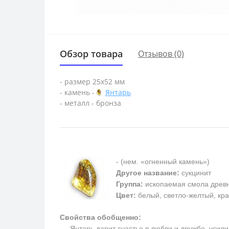
Обзор товара
Отзывов (0)
- размер 25х52 мм
- камень -
Янтарь
- металл - бронза
- (нем. «огненный камень»)
Другое название:
сукцинит
Группа:
ископаемая смола древ
Цвет:
белый, светло-желтый, кра
Свойства обобщенно:
Янтарь дарит счастье в любви и дружбе, усилив