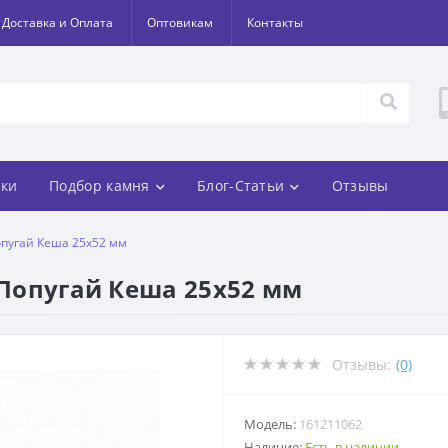
Доставка и Оплата
Оптовикам
Контакты
ки
Подбор камня
Блог-Статьи
Отзывы
опугай Кеша 25х52 мм
 Попугай Кеша 25х52 мм
Отзывы:
(0)
Модель:
161211062
Наличие:
Есть в наличии