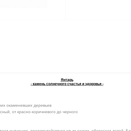
Янтарь
- камень солнечного счастья и здоровья -
них окаменевших деревьев
сный, от красно-коричневого до черного
ает интуицию, противодействует злым силам, оберегает детей. Бл