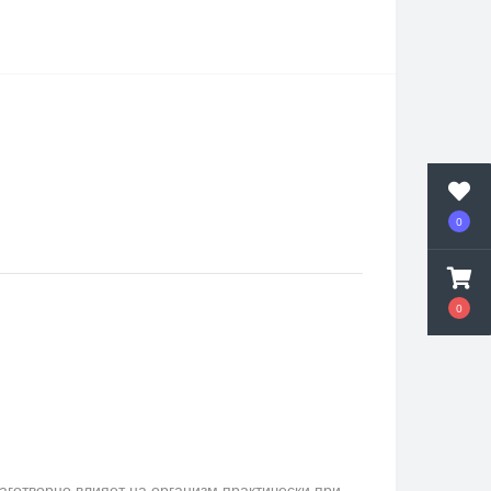
0
0
аготворно влияет на организм практически при