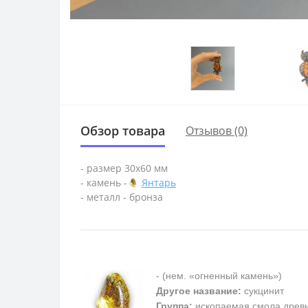
Обзор товара
Отзывов (0)
- размер 30х60 мм
- камень -
Янтарь
- металл - бронза
- (нем. «огненный камень»)
Другое название:
сукцинит
Группа:
ископаемая смола древ