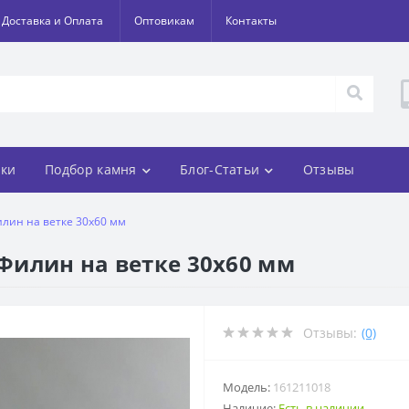
Доставка и Оплата
Оптовикам
Контакты
ки
Подбор камня
Блог-Статьи
Отзывы
илин на ветке 30х60 мм
 Филин на ветке 30х60 мм
Отзывы:
(0)
Модель:
161211018
Наличие:
Есть в наличии