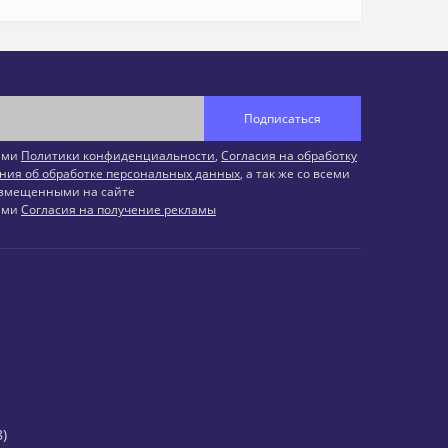
Подписаться
иями
Политики конфиденциальности
,
Согласия на обработку
ния об обработке персональных данных
, а так же со всеми
змещенными на сайте
иями
Согласия на получение рекламы
)