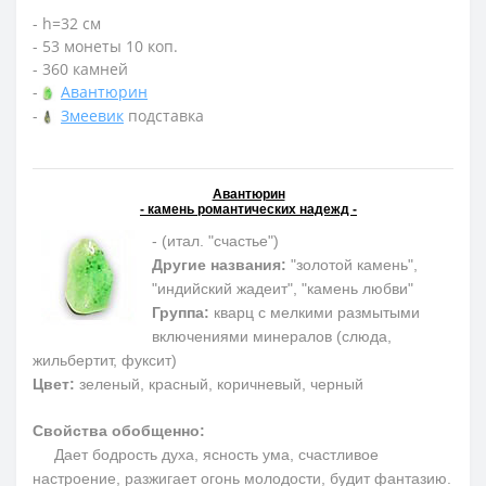
- h=32 см
- 53 монеты 10 коп.
- 360 камней
-
Авантюрин
-
Змеевик
подставка
Авантюрин
- камень романтических надежд -
- (итал. "счастье")
Другие названия:
"золотой камень",
"индийский жадеит", "камень любви"
Группа:
кварц с мелкими размытыми
включениями минералов (слюда,
жильбертит, фуксит)
Цвет:
зеленый, красный, коричневый, черный
Свойства обобщенно:
Дает бодрость духа, ясность ума, счастливое
настроение, разжигает огонь молодости, будит фантазию.