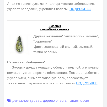
А так же тонизирует, лечит аллергические заболевания,
удаляет бородавки, укрепляет волосы.
ПОДРОБНЕЕ
Змеевик
- лечебный камень -
Другие названия:
"аптекарский камень",
"серпентин"
Цвет:
зеленоватый-желтый, зеленый,
темно-зеленый.
Свойства обобщенно:
Змеевик делает женщину обольстительной, а мужчине
помогает устоять против обольщения. Помогает избежать
укусов змей, снимает головную боль, способствует
заживлению переломов и ран, гонит камни
ПОДРОБНЕЕ
денежное дерево
,
дерево счастья
,
авантюрин