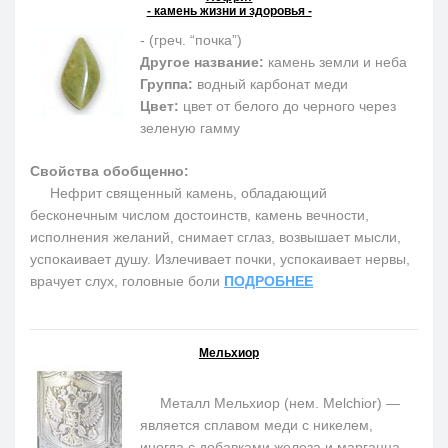
- камень жизни и здоровья -
- (греч. “почка”)
Другое название:
камень земли и неба
Группа:
водный карбонат меди
Цвет:
цвет от белого до черного через
зеленую гамму
Свойства обобщенно:
Нефрит священный камень, обладающий
бесконечным числом достоинств, камень вечности,
исполнения желаний, снимает сглаз, возвышает мысли,
успокаивает душу. Излечивает почки, успокаивает нервы,
врачует слух, головные боли
ПОДРОБНЕЕ
Мельхиор
Металл Мельхиор (нем. Melchior) —
является сплавом меди с никелем,
иногда с добавками железа и марганца.